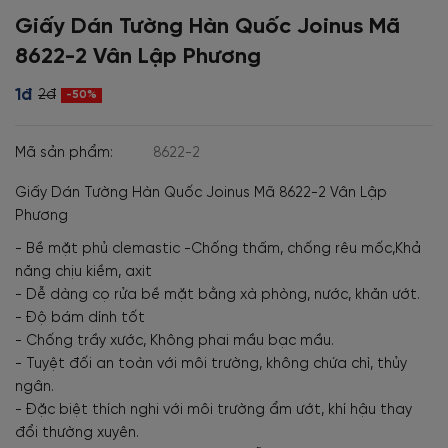
Giấy Dán Tường Hàn Quốc Joinus Mã
8622-2 Vân Lập Phương
1đ
2đ
-50%
Mã sản phẩm:
8622-2
Giấy Dán Tường Hàn Quốc Joinus Mã 8622-2 Vân Lập
Phương
- Bề mặt phủ clemastic -Chống thấm, chống rêu mốc,Khả
năng chịu kiềm, axit
- Dễ dàng cọ rửa bề mặt bằng xà phòng, nước, khăn ướt.
- Độ bám dính tốt
- Chống trầy xước, Không phai mầu bạc mầu.
- Tuyệt đối an toàn với môi trường, không chứa chì, thủy
ngân.
- Đặc biệt thích nghi với môi trường ẩm ướt, khí hậu thay
đổi thường xuyên.