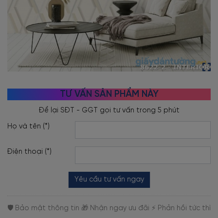
TƯ VẤN SẢN PHẨM NÀY
Họ và tên (*)
Điện thoại (*)
Yêu cầu tư vấn ngay