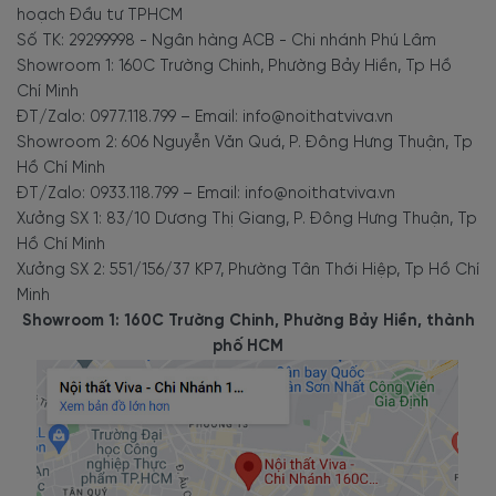
hoạch Đầu tư TPHCM
Số TK: 29299998 - Ngân hàng ACB - Chi nhánh Phú Lâm
Showroom 1: 160C Trường Chinh, Phường Bảy Hiền, Tp Hồ
Chí Minh
ĐT/Zalo: 0977.118.799 – Email: info@noithatviva.vn
Showroom 2: 606 Nguyễn Văn Quá, P. Đông Hưng Thuận, Tp
Hồ Chí Minh
ĐT/Zalo: 0933.118.799 – Email: info@noithatviva.vn
Xưởng SX 1: 83/10 Dương Thị Giang, P. Đông Hưng Thuận, Tp
Hồ Chí Minh
Xưởng SX 2: 551/156/37 KP7, Phường Tân Thới Hiệp, Tp Hồ Chí
Minh
Showroom 1: 160C Trường Chinh, Phường Bảy Hiền, thành
phố HCM