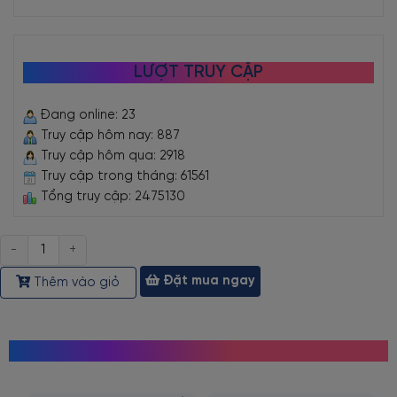
LƯỢT TRUY CẬP
Đang online: 23
Truy cập hôm nay: 887
Truy cập hôm qua: 2918
Truy cập trong tháng: 61561
Tổng truy cập: 2475130
Số
lượng
Đặt mua ngay
Thêm vào giỏ
MỌI NGƯỜI CŨNG TÌM KIẾM