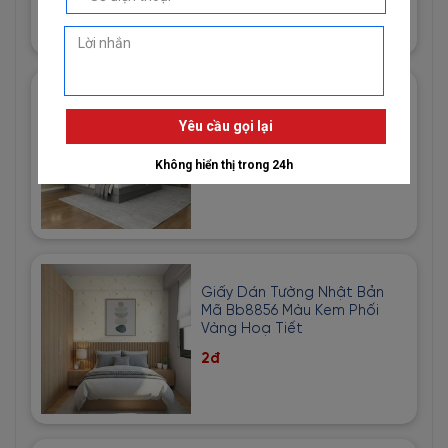
Giấy Dán Tường Imperial Mã
81013-3 Hoạ Tiết Vải Bố Màu
Vàng Cát
1đ
Giấy Dán Tường Nhật Bản
Mã Bb8856 Màu Kem Phối
Vàng Hoạ Tiết
2đ