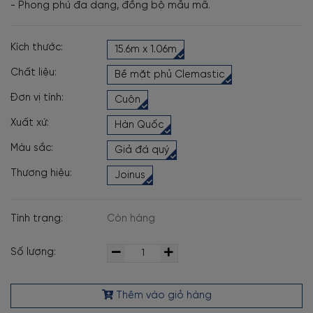
- Phong phú đa dạng, đồng bộ mẫu mã.
Kích thước:
15.6m x 1.06m
Chất liệu:
Bề mặt phủ Clemastic
Đơn vị tính:
Cuộn
Xuất xứ:
Hàn Quốc
Màu sắc:
Giả đá quý
Thương hiệu:
Joinus
Tình trạng:
Còn hàng
Số lượng:
Thêm vào giỏ hàng