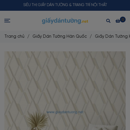
SIÊU THỊ GIẤY DÁN TƯỜNG & TRANG TRÍ NỘI THẤT
0
Trang chủ
/
Giấy Dán Tường Hàn Quốc
/
Giấy Dán Tường 