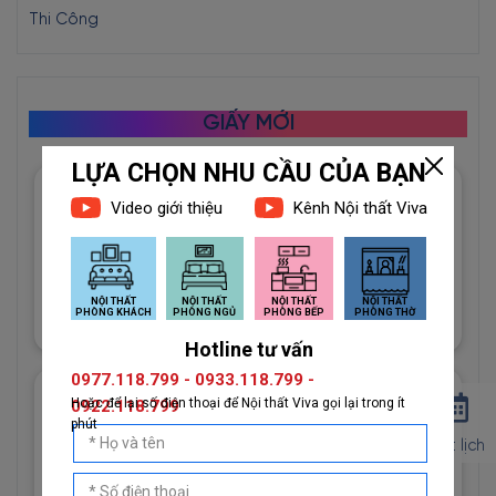
Thi Công
GIẤY MỚI
Giấy Dán Tường Imperial Mã
81012-3 Họa Tiết Hình Học
Độc Đáo
1đ
Giấy Dán Tường Imperial Mã
81013-2 Vân Vải Dệt Màu
Đặt lịch
Trắng
1đ