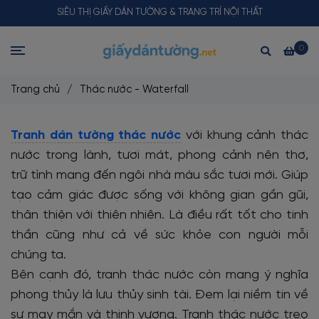
SIÊU THỊ GIẤY DÁN TƯỜNG & TRANG TRÍ NỘI THẤT
0
Trang chủ
/
Thác nước - Waterfall
Tranh dán tường thác nước
với khung cảnh thác
nước trong lành, tươi mát, phong cảnh nên thơ,
trữ tình mang đến ngôi nhà màu sắc tươi mới. Giúp
tạo cảm giác được sống với không gian gần gũi,
thân thiện với thiên nhiên. Là điều rất tốt cho tinh
thần cũng như cả về sức khỏe con người mỗi
chúng ta.
Bên cạnh đó, tranh thác nước còn mang ý nghĩa
phong thủy là lưu thủy sinh tài. Đem lại niềm tin về
sự may mắn và thịnh vượng. Tranh thác nước treo