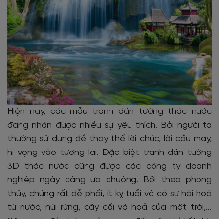
Hiện nay, các mẫu tranh dán tường thác nước
đang nhận được nhiều sự yêu thích. Bởi người ta
thường sử dụng để thay thế lời chúc, lời cầu may,
hi vọng vào tương lai. Đặc biệt tranh dán tường
3D thác nước cũng được các công ty doanh
nghiệp ngày càng ưa chuộng. Bởi theo phong
thủy, chúng rất dễ phối, ít kỵ tuổi và có sự hài hoà
từ nước, núi rừng, cây cối và hoả của mặt trời,...