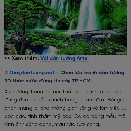
>> Xem thêm:
Vải dán tường Arte
7.
Giaydantuong.net
- Chọn lựa tranh dán tường
3D thác nước đáng tin cậy TP.HCM
Xu hướng trang trí nội thất với tranh dán tường
đang được nhiều khách hàng quan tâm. Bởi góp
phần mang lại cho không gian sống và làm việc sự
độc đáo, tính thẩm mỹ cao. Có đa dạng mẫu mã,
hình ảnh sống động, màu sắc tươi sáng.