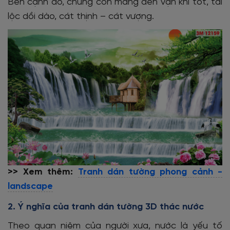
Bên cạnh đó, chúng còn mang đến vận khí tốt, tài
lộc dồi dào, cát thịnh – cát vượng.
>> Xem thêm:
Tranh dán tường phong cảnh -
landscape
2. Ý nghĩa của tranh dán tường 3D thác nước
Theo quan niệm của người xưa, nước là yếu tố