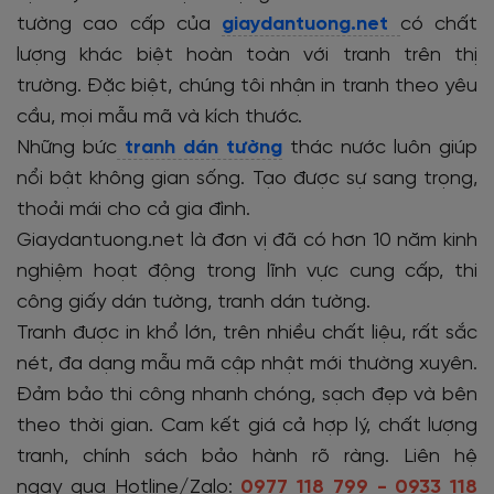
tường cao cấp của
giaydantuong.net
có chất
lượng khác biệt hoàn toàn với tranh trên thị
trường. Đặc biệt, chúng tôi nhận in tranh theo yêu
cầu, mọi mẫu mã và kích thước.
Những bức
tranh dán tường
thác nước luôn giúp
nổi bật không gian sống. Tạo được sự sang trọng,
thoải mái cho cả gia đình.
Giaydantuong.net là đơn vị đã có hơn 10 năm kinh
nghiệm hoạt động trong lĩnh vực cung cấp, thi
công giấy dán tường, tranh dán tường.
Tranh được in khổ lớn, trên nhiều chất liệu, rất sắc
nét, đa dạng mẫu mã cập nhật mới thường xuyên.
Đảm bảo thi công nhanh chóng, sạch đẹp và bên
theo thời gian. Cam kết giá cả hợp lý, chất lượng
tranh, chính sách bảo hành rõ ràng. Liên hệ
ngay qua Hotline/Zalo:
0977 118 799 - 0933 118